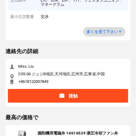
支払条件
L/C、D/A、D/P、T/T、ウェスタンユニオン、
マネーグラム
最小注文数量
交渉
多くを見て下さい
連絡先の詳細
Miss. Liu
C05-06 ジュジB地区,天河地区,広州市,広東省,中国
+8618122007849
接触
最高の価格で
掘削機用電磁弁 14616529 液圧冷却ファン弁