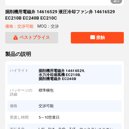
2
/
2
掘削機用電磁弁 14616529 液圧冷却ファン弁 14616529
EC210B EC240B EC210C
価格：交渉可能
MOQ：交渉
ベストプライス
接触
製品の説明
ハイライト
,
掘削機用電磁弁 14616529
,
水力冷却扇風機 EC210B
掘削機電磁弁 EC240B
パッケージの
標準梱包
詳細
価格
交渉可能
受渡し時間
5～10営業日