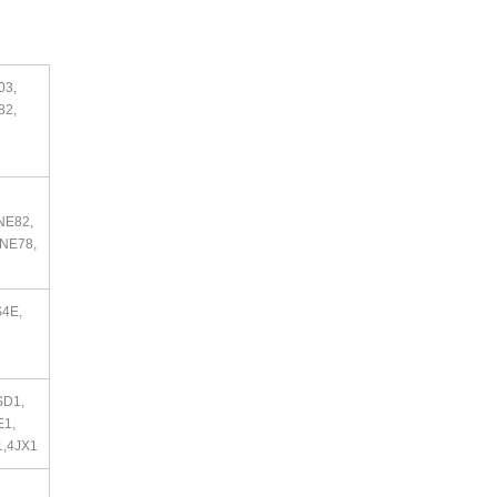
03,
82,
NE82,
NE78,
S4E,
SD1,
E1,
1,4JX1