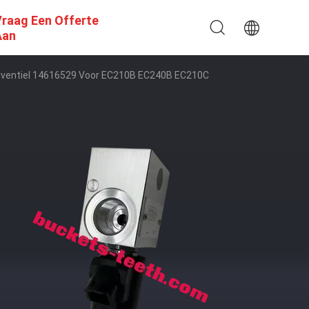
raag Een Offerte
Aan
elventiel 14616529 Voor EC210B EC240B EC210C