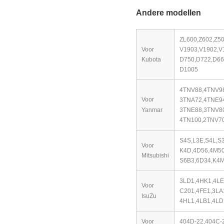
Andere modellen
ZL600,Z602,Z5
Voor
V1903,V1902,V
Kubota
D750,D722,D66
D1005
4TNV88,4TNV9
Voor
3TNA72,4TNE94
Yanmar
3TNE88,3TNV80
4TN100,2TNV70
S4S,L3E,S4L,S
Voor
K4D,
4D56,4M50
Mitsubishi
S6B3,6D34,K4M
3LD1,4HK1,4LE
Voor
C201,4FE1,3LA
IsuZu
4HL1,4LB1,4LD
Voor
404D-22,404C-