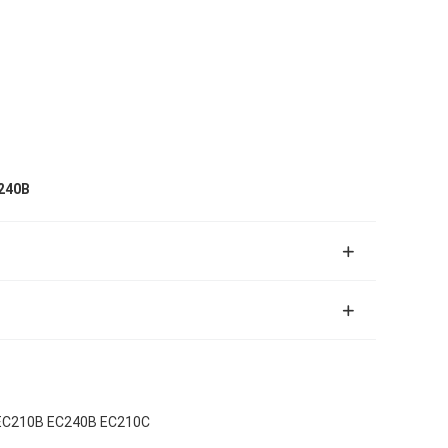
C240B
r EC210B EC240B EC210C