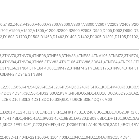
00,Z482,Z402,V4300,V4000,V3800,V3600,V3307,V3300,V2607,V2203,V2403,V20
1702,V1505,V1502,V1305,v1200,S2800,S2600,F2803,D950,D905,D902,D850,D7
2,D1803,D1703,D1503,D1463,D1462,D1403,D1402,D1305,D1301,D1105,D1102,
8,3TNV70,3TNV76,4TNE98,3TNE68,3TNV88,4TNE88,4TNV106,3TNM72,3TNE74,
,4TNV84,4TNV94,3TN66,3TNV82,4TNE106,4TNV86,3D841,4TNE84,4TNE92,3T
,3TNE66,3TN84,3TNE84,4D88E,3tne72,3TNM74,2TNE68,3T75,3TNV84,3T84,3T
,3D84-2,4D94E,3TNB84
3L2,S3L,S6S,K4N,S4Q2,K4E,S4L2,K4F,S4Q,6D24,K3F,4JG1,K3E,4M40,K3D,K3B,
,4DQ3,4D34,K3C,S6K,4D32,S3Q2,K3M,S4F,4DQ5,6D14,6D16,D6CA,6D95,
S6A2,
,L2E,6D16T,S3L3,4D31,8DC10,S3F,6D17,D6CB,S3E,4DQ7,6M60
1,D201,4LE2,4JJ1,3KC1,4BG1,3KR1,6HK1,4JB1,C240,6BG1,3LB1,4JG2,3KR2,
6
1,4JH1,4BD1,4HF1,4JA1,6WG1,4JK1,6BB1,DA220,DB08,6BD1,DH1101,
6UZ1,3A
1,3KC2,4FB1,4JE1,C223,DO4FD,4LC1,D2366T,DLLA140PN376,
3AD1,4BC1,4FA
22,403D-11,404D-22T,1006-6,1104,403D,1104C,1104D,1104A,403C15,4D84,