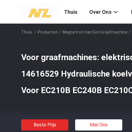
Thuis
Over Ons
Thuis
/
Producten
/
Magnetron Van Een Graafmachine
/
Voor graafmachines: elektris
14616529 Hydraulische koelv
Voor EC210B EC240B EC210
Beste Prijs
Mail Ons