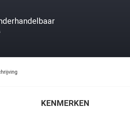
nderhandelbaar
s
rijving
KENMERKEN