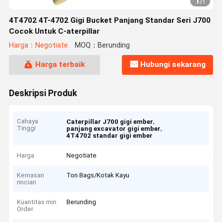
1
/
1
4T4702 4T-4702 Gigi Bucket Panjang Standar Seri J700
Cocok Untuk C-aterpillar
Harga：Negotiate
MOQ：Berunding
Harga terbaik
Hubungi sekarang
Deskripsi Produk
Cahaya
,
Caterpillar J700 gigi ember
Tinggi
,
panjang excavator gigi ember
4T4702 standar gigi ember
Harga
Negotiate
Kemasan
Ton Bags/Kotak Kayu
rincian
Kuantitas min
Berunding
Order