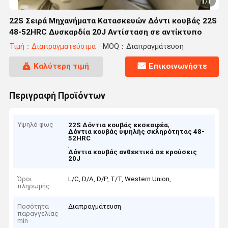
1
/
1
22S Σειρά Μηχανήματα Κατασκευών Δόντι κουβάς 22S
48-52HRC Δυσκαρδία 20J Αντίσταση σε αντίκτυπο
Τιμή：Διαπραγματεύσιμα
MOQ：Διαπραγμάτευση
Καλύτερη τιμή
Επικοινωνήστε
Περιγραφή Προϊόντων
Υψηλό φως
,
22S Δόντια κουβάς εκσκαφέα
Δόντια κουβάς υψηλής σκληρότητας 48-
52HRC
,
Δόντια κουβάς ανθεκτικά σε κρούσεις
20J
Όροι
L/C, D/A, D/P, T/T, Western Union,
πληρωμής
Ποσότητα
Διαπραγμάτευση
παραγγελίας
min