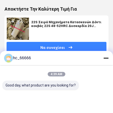
Αποκτήστε Την Καλύτερη Τιμή Για
22S Σειρά Μηχανήματα Κατασκευών Δόντι
κουβάς 22S 48-52HRC Δυσκαρδία 20J
Αντίσταση σε αντίκτυπο
Να συνεχίσει
hc_66666
Συνιστώμενα Προϊόντα
4:39 AM
Good day, what product are you looking for?
Τμήματα
Κάδος
Μέρη
PC200
ανταλλακτικών
εκσκαφέα με
εκσκαφέα
Εκσκαφέα
εξορυκτών
επίστρωση
Δόντια κουβά
Bucket Tee
VOV360
βολφραμίου
14527863RC
for Komat