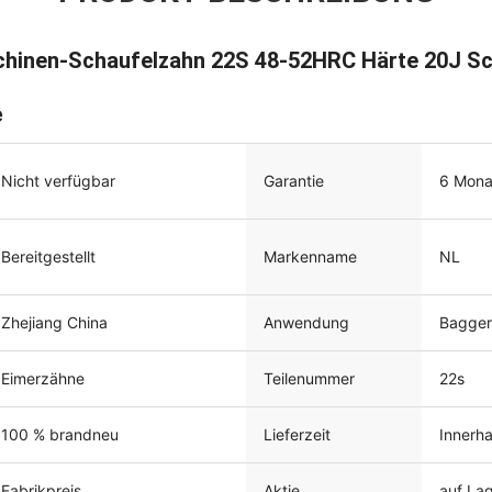
hinen-Schaufelzahn 22S 48-52HRC Härte 20J Sc
e
Nicht verfügbar
Garantie
6 Mona
Bereitgestellt
Markenname
NL
Zhejiang China
Anwendung
Baggert
Eimerzähne
Teilenummer
22s
100 % brandneu
Lieferzeit
Innerh
Fabrikpreis
Aktie
auf La