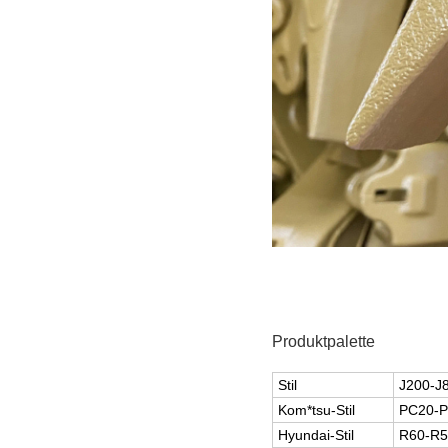
Produktpalette
Stil
J200-J
Kom*tsu-Stil
PC20-P
Hyundai-Stil
R60-R5