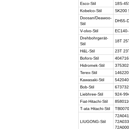
Esco-Stil
18S-45
Kobelco-Stil
SK200 
Doosan/Deawoo-
DH55-
Stil
V-olvo-Stil
EC140
Drehbohrgerät-
18T 25
Stil
H&L-Stil
23T 23
Bofors-Stil
404716
Hidromek-Stil
375302
Terex-Stil
14622
Kawasaki-Stil
542040
Bob-Stil
673732
Liebhree-Stil
924-99
Fiat-Hitachi-Stil
858011
T-ata Hitachi-Stil
TB0070
72A041
LIUGONG-Stil
72A03
72A000