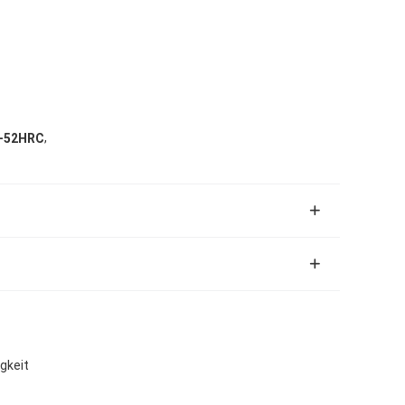
,
8-52HRC
gkeit