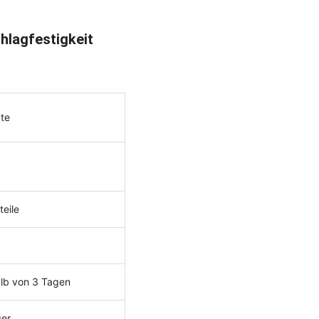
hlagfestigkeit
te
eile
alb von 3 Tagen
ger