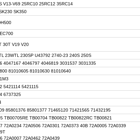
S V13-V69 25RC10 25RC12 35RC14
SK230 SK350
DH500
-EC700
T 30T V19 V20
TL 23WTL 230SP U43792 2740-23 240S 250S
6 4047167 4046797 4046819 3031537 3031335
800 81010605 81010630 81010640
01M3
2 5421114 5421115
4 6737325
4
09 85801376 85801377 71465120 71421565 71432195
5 TB00705RE TB00704 TB00822 TB00822RC TB00821
7 72A0234 72A0506 72A0301 72A0373 40B 72A0005 72A0339
39T
6 72A0007 72A0462 72A0439