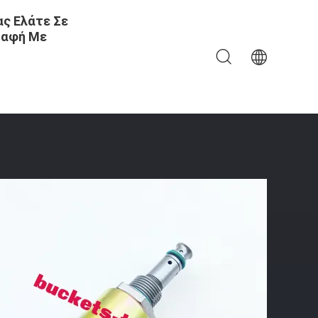
ς Ελάτε Σε
αφή Με
AT Μέρη Κατασκευαστικών Μηχανών