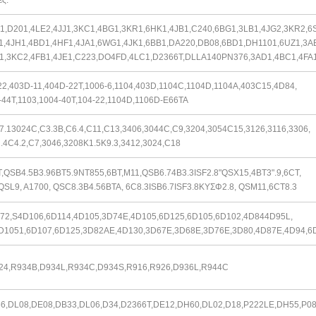
ες:
1,D201,4LE2,4JJ1,3KC1,4BG1,3KR1,6HK1,4JB1,C240,6BG1,3LB1,4JG2,3KR2,
6
1,4JH1,4BD1,4HF1,4JA1,6WG1,4JK1,6BB1,DA220,DB08,6BD1,DH1101,
6UZ1,3A
1,3KC2,4FB1,4JE1,C223,DO4FD,4LC1,D2366T,DLLA140PN376,
3AD1,4BC1,4FA
22,403D-11,404D-22T,1006-6,1104,403D,1104C,1104D,1104A,403C15,4D84,
-44T,1103,1004-40T,104-22,1104D,1106D-E66TA
7.13024C,C3.3B,C6.4,C11,C13,3406,3044C,C9,3204,3054C15,3126,
3116,
3306,
.4C4.2,C7,3046,3208Κ1.5Κ9.3,3412,3024,C18
T,QSB4.5Β3.96BT5.9ΝΤ855,6BT,M11,QSB6.74Β3.3ISF2.8"QSX15,4BT3".9,6CT,
QSL9, A1700, QSC8.3Β4.56BTA, 6C8.3ISB6.7ISF3.8ΚΥΣΦ2.8, QSM11,6CT8.3
72,S4D106,6D114,4D105,3D74E,4D105,6D125,6D105,6D102,4D844D95L,
D1051,6D107,6D125,3D82AE,
4D130,3D67E,3D68E,3D76E,3D80,4D87E,
4D94,6
24,R934B,D934L,R934C,D934S,R916,R926,D936L,R944C
6,DL08,DE08,DB33,DL06,D34,D2366T,DE12,DH60,DL02,D18,P222LE,DH55,
P08