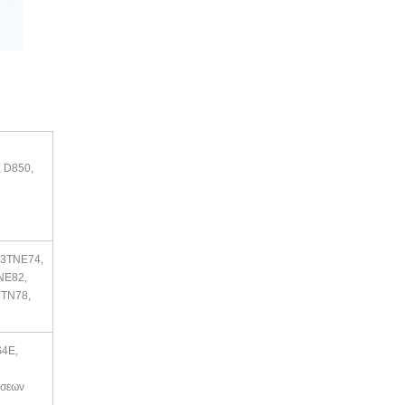
, D850,
3TNE74,
NE82,
3TN78,
S4E,
ώσεων