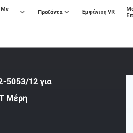
 Με
Μα
Εμφάνιση VR
Προϊόντα
Επ
ληνωτή Βαλβίδα 25053122-5053/12 Για Εξορυκτήρα Για Μοντέλα C-
-5053/12 για
AT Μέρη