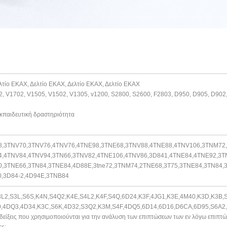
λτίο ΕΚΑΧ, Δελτίο ΕΚΑΧ, Δελτίο ΕΚΑΧ, Δελτίο ΕΚΑΧ
2, V1702, V1505, V1502, V1305, v1200, S2800, S2600, F2803, D950, D905, D902
εκπαιδευτική δραστηριότητα
8,3TNV70,3TNV76,4TNV76,4TNE98,3TNE68,3TNV88,4TNE88,4TNV106,3TNM72,
,4TNV84,4TNV94,3TN66,3TNV82,4TNE106,4TNV86,3D841,4TNE84,4TNE92,3T
,3TNE66,3TN84,3TNE84,4D88E,3tne72,3TNM74,2TNE68,3T75,3TNE84,3TN84,
,3D84-2,4D94E,3TNB84
3L2,S3L,S6S,K4N,S4Q2,K4E,S4L2,K4F,S4Q,6D24,K3F,4JG1,K3E,4M40,K3D,K3B,
,4DQ3,4D34,K3C,S6K,4D32,S3Q2,K3M,S4F,4DQ5,6D14,6D16,D6CA,6D95,
S6A2,
ενδείξεις που χρησιμοποιούνται για την ανάλυση των επιπτώσεων των εν λόγω επιπτ