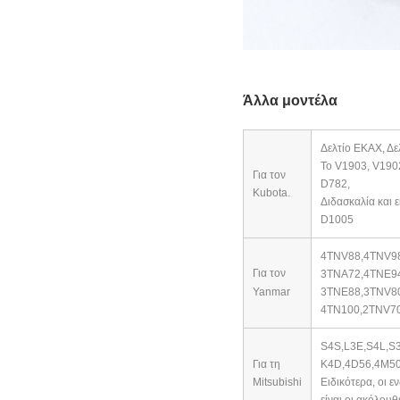
Άλλα μοντέλα
Δελτίο ΕΚΑΧ, Δε
Το V1903, V190
Για τον
D782,
Kubota.
Διδασκαλία και 
D1005
4TNV88,4TNV9
Για τον
3TNA72,4TNE94
Yanmar
3TNE88,3TNV80
4TN100,2TNV70
S4S,L3E,S4L,S
Για τη
K4D,
4D56,4M50
Mitsubishi
Ειδικότερα, οι 