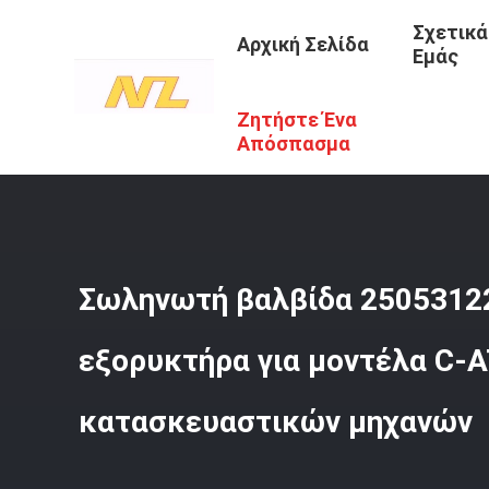
Σχετικά
Αρχική Σελίδα
Εμάς
Ζητήστε Ένα
Αρχική Σελίδα
/
Προϊόντα
/
Σολενοειδές Εκσκαφέα
/
Σω
Απόσπασμα
Σωληνωτή βαλβίδα 25053122
εξορυκτήρα για μοντέλα C-
κατασκευαστικών μηχανών