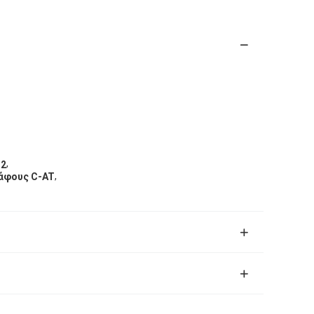
,
12
,
άφους C-AT