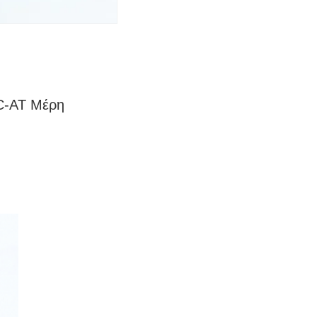
 C-AT Μέρη