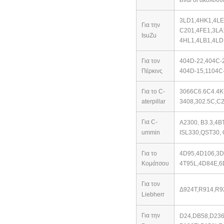
είναι οι ακόλουθ
3LD1,4HK1,4LE
Για την
C201,4FE1,3LA
IsuZu
4HL1,4LB1,4LD
Για τον
404D-22,404C-
Πέρκινς
404D-15,
1104C
Για το C-
3066C6.6C4.4Κ
aterpillar
3408,302.5C,C2
Για C-
Α2300, Β3.3,4B
ummin
ISL330,
QST30, 
Για το
4D95,4D106,3D
Κομάτσου
4T95L,4D84E,6
Για τον
Δ924T,R914,R9
Liebherr
Για την
D24,DB58,D236