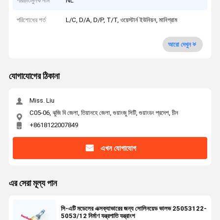
পরিচিতিমুলক নাম
NL
পরিশোধের শর্ত
L/C, D/A, D/P, T/T, ওয়েস্টার্ন ইউনিয়ন, মানিগ্রাম
আরো দেখুন
যোগাযোগের ঠিকানা
Miss. Liu
C05-06, ঝুজি বি জেলা, তিয়ানহে জেলা, গুয়াংজু সিটি, গুয়াংডং প্রদেশ, চীন
+8618122007849
এখন যোগাযোগ
এর সেরা মূল্য পান
সি-এটি মডেলের এক্সক্যাভারের জন্য সোলিনয়েড ভালভ 25053122-
5053/12 নির্মাণ যন্ত্রপাতি যন্ত্রাংশ