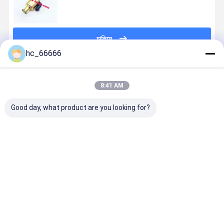
চালিয়ে
hc_66666
প্রস্তাবিত পণ্য
8:41 AM
Good day, what product are you looking for?
V-olvo
রোটারি রিডাক্টর লকস
৬১৩-৩০৩৮
12V ShutO
EC160B
সোলিনয়েড ভালভ
এক্সক্যাভেটর স্পেয়ার
Solenoid
EC240B
1010100321-
পার্টস নির্মাণ যন্ত্রপাতি
Valve
EC210B
1 DSL2K-X5-
পার্টস 6১৩-৩০৩৮
Actuator
EC290
J-906-0
0428-1525
ভালো দাম
ভালো দাম
ভালো দাম
ভালো দাম
Solenoid ভালভ
এক্সক্যাভেটর পার্টসের
04281525 ইঞ
সমাবেশের জন্য
জন্য
1011 2011 
14526664
জন্য DEUTZ
14526665
জন্য