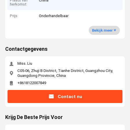
Plaats van
China
herkomst
Prijs
Onderhandelbaar
Bekijk meer
Contactgegevens
Miss. Liu
C05-06, Zhuji B District, Tianhe District, Guangzhou City,
Guangdong Provincie, China
+8618122007849
Contact nu
Krijg De Beste Prijs Voor