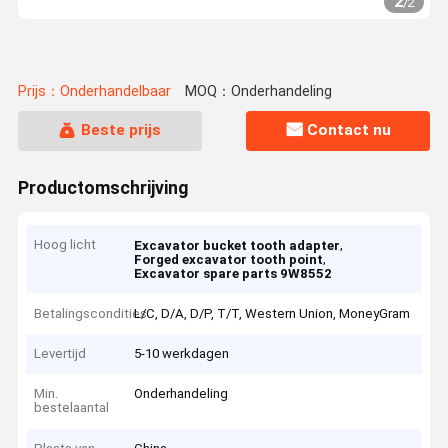
2
/
2
Prijs：Onderhandelbaar
MOQ：Onderhandeling
Beste prijs
Contact nu
Productomschrijving
Hoog licht
,
Excavator bucket tooth adapter
,
Forged excavator tooth point
Excavator spare parts 9W8552
Betalingscondities
L/C, D/A, D/P, T/T, Western Union, MoneyGram
Levertijd
5-10 werkdagen
Min.
Onderhandeling
bestelaantal