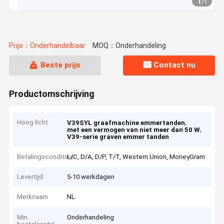
1
/
1
Prijs：Onderhandelbaar
MOQ：Onderhandeling
Beste prijs
Contact nu
Productomschrijving
Hoog licht
,
V39SYL graafmachine emmertanden
,
met een vermogen van niet meer dan 50 W
V39-serie graven emmer tanden
Betalingscondities
L/C, D/A, D/P, T/T, Western Union, MoneyGram
Levertijd
5-10 werkdagen
Merknaam
NL
Min.
Onderhandeling