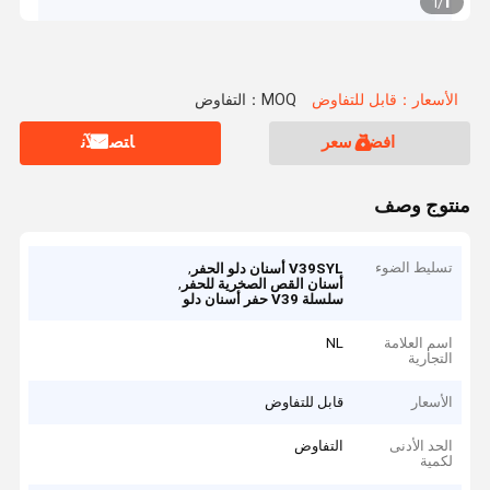
1
1
/
الأسعار：قابل للتفاوض
MOQ：التفاوض
افضل سعر
ﺎﺘﺼﻟ ﺍﻶﻧ
منتوج وصف
تسليط الضوء
,
V39SYL أسنان دلو الحفر
,
أسنان القص الصخرية للحفر
سلسلة V39 حفر أسنان دلو
اسم العلامة
NL
التجارية
الأسعار
قابل للتفاوض
الحد الأدنى
التفاوض
لكمية