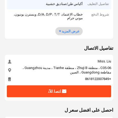
تفاصيل التغليف
أكياس طن/صناديق خشبية
شروط الدفع
خطاب الاعتماد، D/A، D/P، T/T، ويسترن يونيون،
موني جرام
عرض المزيد
تفاصيل الاتصال
Miss. Liu
C05-06 ، منطقة Zhuji B ، منطقة Tianhe ، مدينة Guangzhou ،
مقاطعة Guangdong ، الصين
+8618122007849
ﺎﺘﺼﻟ ﺍﻶﻧ
احصل على افضل سعر ل