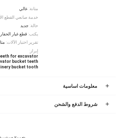
متانة:
عالي
خدمة صانعي القطع الأ
حالة:
جديد
يكتب:
قطع غيار الحفار
تقرير اختبار الآلات:
متا
إبراز:
eeth for excavator
vator bucket teeth
inery bucket tooth
معلومات اساسية
شروط الدفع والشحن