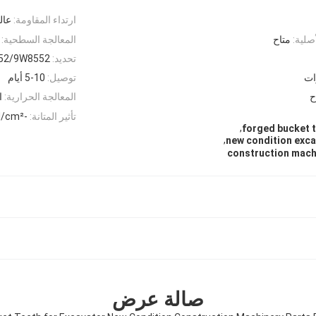
ارتداء المقاومة:
عال
صلية:
متاح
المعالجة السطحية:
تحديد:
52/9W8552
ات
توصيل:
5-10 أيام
ح
المعالجة الحرارية:
ا
تأثير المتانة:
-25J/cm²
,
forged bucket t
,
new condition exca
construction mach
صالة عرض