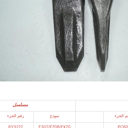
مسلسل
م الجزء
نموذج
رقم الجزء
6Y3222
E307/E70B/EX70
PC6