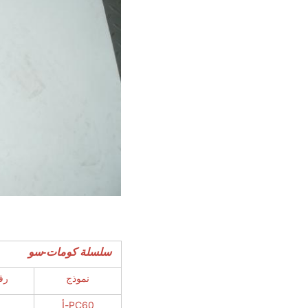
سلسلة كومات-سو
نموذج
رق
PC60-أ
0