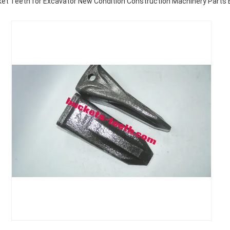
t Teeth for Excavator New Condition Construction Machinery Parts