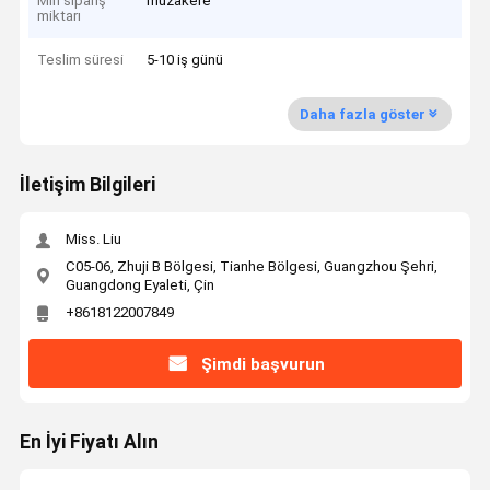
Min sipariş
müzakere
miktarı
Teslim süresi
5-10 iş günü
Daha fazla göster
İletişim Bilgileri
Miss. Liu
C05-06, Zhuji B Bölgesi, Tianhe Bölgesi, Guangzhou Şehri,
Guangdong Eyaleti, Çin
+8618122007849
Şimdi başvurun
En İyi Fiyatı Alın