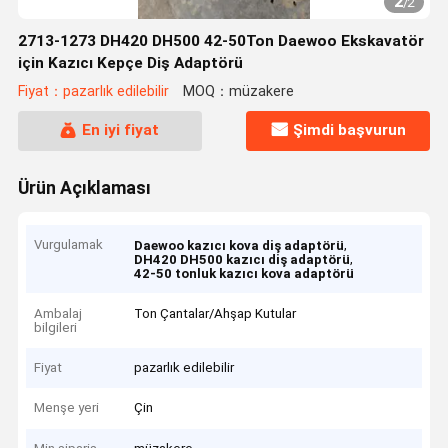
2
/
2
2713-1273 DH420 DH500 42-50Ton Daewoo Ekskavatör
için Kazıcı Kepçe Diş Adaptörü
Fiyat：pazarlık edilebilir
MOQ：müzakere
En iyi fiyat
Şimdi başvurun
Ürün Açıklaması
Vurgulamak
,
Daewoo kazıcı kova diş adaptörü
,
DH420 DH500 kazıcı diş adaptörü
42-50 tonluk kazıcı kova adaptörü
Ambalaj
Ton Çantalar/Ahşap Kutular
bilgileri
Fiyat
pazarlık edilebilir
Menşe yeri
Çin