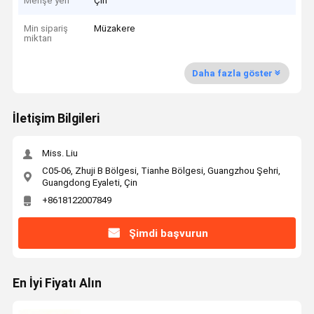
Menşe yeri
Çin
Min sipariş
Müzakere
miktarı
Daha fazla göster
İletişim Bilgileri
Miss. Liu
C05-06, Zhuji B Bölgesi, Tianhe Bölgesi, Guangzhou Şehri,
Guangdong Eyaleti, Çin
+8618122007849
Şimdi başvurun
En İyi Fiyatı Alın