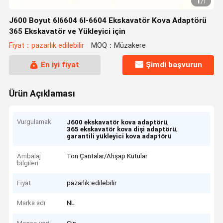
1
/
1
J600 Boyut 6I6604 6I-6604 Ekskavatör Kova Adaptörü
365 Ekskavatör ve Yükleyici için
Fiyat：pazarlık edilebilir
MOQ：Müzakere
En iyi fiyat
Şimdi başvurun
Ürün Açıklaması
Vurgulamak
,
J600 ekskavatör kova adaptörü
,
365 ekskavatör kova dişi adaptörü
garantili yükleyici kova adaptörü
Ambalaj
Ton Çantalar/Ahşap Kutular
bilgileri
Fiyat
pazarlık edilebilir
Marka adı
NL