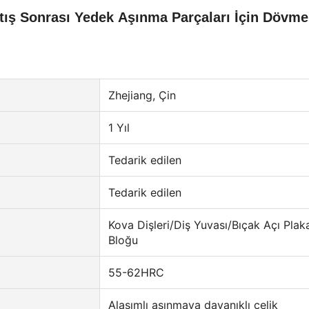
tış Sonrası Yedek Aşınma Parçaları İçin Dövme
Zhejiang, Çin
1 Yıl
Tedarik edilen
Tedarik edilen
Kova Dişleri/Diş Yuvası/Bıçak Açı Pla
Bloğu
55-62HRC
Alaşımlı aşınmaya dayanıklı çelik