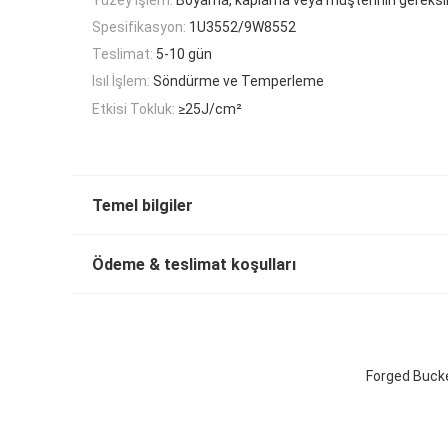
Spesifikasyon:
1U3552/9W8552
Teslimat:
5-10 gün
Isıl İşlem:
Söndürme ve Temperleme
Etkisi Tokluk:
≥25J/cm²
Temel bilgiler
Ödeme & teslimat koşulları
Forged Buck