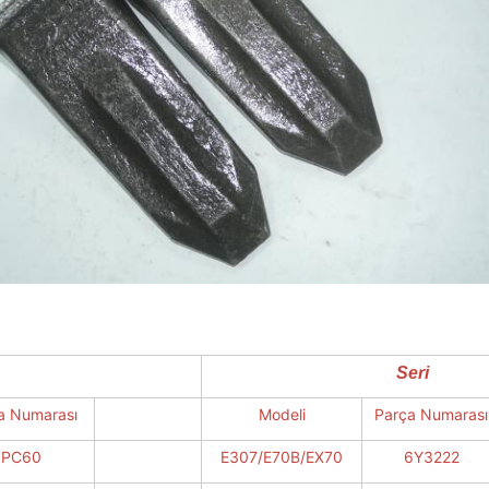
Seri
a Numarası
Modeli
Parça Numarası
PC60
E307/E70B/EX70
6Y3222