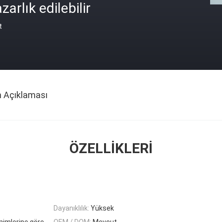
zarlık edilebilir
t
n Açıklaması
ÖZELLIKLERI
Dayanıklılık:
Yüksek
nimlerine göre
OEM / DOM:
Mevcut