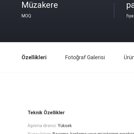
Müzakere
pa
MOQ
fiya
Özellikleri
Fotoğraf Galerisi
Ürü
Teknik Özellikler
Aşınma direnci:
Yüksek
Yüzey İşlem:
Boyama, kaplama veya müşterinin gereksi