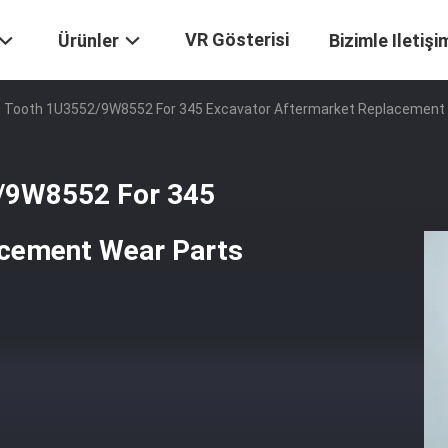
VR Gösterisi
Ürünler
Bizimle Iletişi
t Tooth 1U3552/9W8552 For 345 Excavator Aftermarket Replacement
/9W8552 For 345
acement Wear Parts