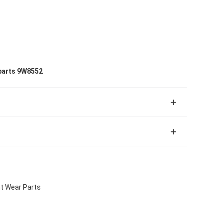
parts 9W8552
t Wear Parts