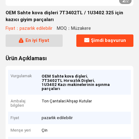
2
/
2
OEM Sahte kova dişleri 7T3402TL / 1U3402 325 için
kazıcı giyim parçaları
Fiyat：pazarlık edilebilir
MOQ：Müzakere
En iyi fiyat
Şimdi başvurun
Ürün Açıklaması
Vurgulamak
,
OEM Sahte kova dişleri
,
7T3402TL Hırsızlık Dişleri
1U3402 Kazı makinelerinin aşınma
parçaları
Ambalaj
Ton Çantalar/Ahşap Kutular
bilgileri
Fiyat
pazarlık edilebilir
Menşe yeri
Çin