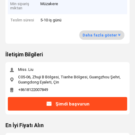
Min sipariş
Müzakere
miktarı
Teslim süresi
5-10 iş günü
Daha fazla göster
İletişim Bilgileri
Miss. Liu
C05-06, Zhuji B Bölgesi, Tianhe Bölgesi, Guangzhou Şehri,
Guangdong Eyaleti, Çin
+8618122007849
Şimdi başvurun
En İyi Fiyatı Alın