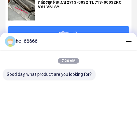
กล่องขุดฟันแบบ 2713-0032 TL713-00032RC
V61 V61SYL
চালিয়ে
hc_66666
แนะนำผลิตภัณฑ์
7:26 AM
Good day, what product are you looking for?
เครื่องขุดถัง
H401478RC ฮิ
อุปกรณ์ติดดิน
ฮิตาชิ 470
ส่วน หินฟันฟัน
ตาชิ ZX470
เครื่องขุด
H401478R
SY75 ฟันถัง
ZX450 เครื่อง
อะไหล่ เครื่อง
ราคาดี เครื่
LD100RC
ขุดเหมืองแร่
ขุด 7T3402TL
ขุดเหมืองแร่ท
ฟันถังสําหรับฮิ
ฟันถัง
กําหนดเอง ฟ
ราคาดีที่สุด
ราคาดีที่สุด
ราคาดีที่สุด
ราคาดีที่ส
ตาชิ
ถังสําหรับฮิต