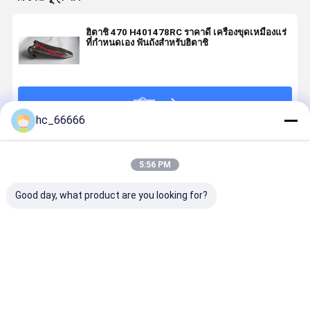
ฮิตาชิ 470 H401478RC ราคาดี เครื่องขุดเหมืองแร่
ที่กําหนดเอง ฟันถังสําหรับฮิตาชิ
চালিয়ে
hc_66666
แนะนำผลิตภัณฑ์
5:56 PM
Good day, what product are you looking for?
เครื่องขุดถัง
H401478RC ฮิ
กล่องขุดฟัน
อุปกรณ์ติดด
ส่วน หินฟันฟัน
ตาชิ ZX470
แบบ 2713-
เครื่องขุด
SY75 ฟันถัง
ZX450 เครื่อง
0032 TL713-
อะไหล่ เครื่
LD100RC
ขุดเหมืองแร่
00032RC V61
ขุด 7T340
ฟันถังสําหรับฮิ
V61SYL
ฟันถัง
ราคาดีที่สุด
ราคาดีที่สุด
ราคาดีที่สุด
ราคาดีที่ส
ตาชิ