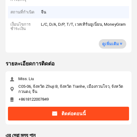
สถานที่กำเนิด
จีน
เงื่อนไขการ
L/C, D/A, D/P, T/T, เวสเทิร์นยูเนี่ยน, MoneyGram
ชำระเงิน
ดูเพิ่มเติม
รายละเอียดการติดต่อ
Miss. Liu
C05-06, จังหวัด Zhuji B, จังหวัด Tianhe, เมืองกวนโจว, จังหวัด
กวนดง, จีน
+8618122007849
ติดต่อตอนนี้
এর সেরা মূল্য পান