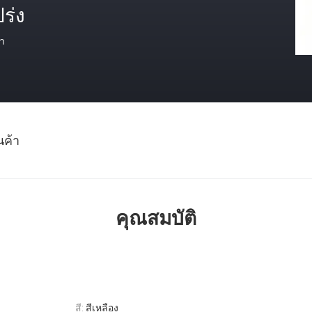
ร่ง
า
นค้า
คุณสมบัติ
สี:
สีเหลือง