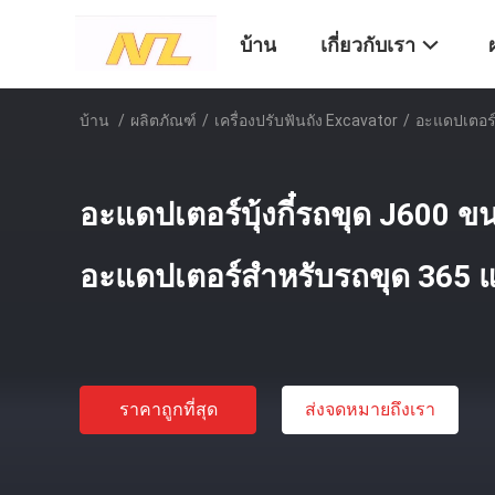
บ้าน
เกี่ยวกับเรา
บ้าน
/
ผลิตภัณฑ์
/
เครื่องปรับฟันถัง Excavator
/
อะแดปเตอร์
อะแดปเตอร์บุ้งกี๋รถขุด J600 
อะแดปเตอร์สำหรับรถขุด 365 
ราคาถูกที่สุด
ส่งจดหมายถึงเรา