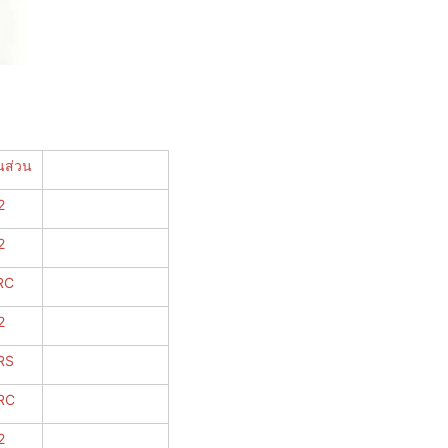
นส่วน
2
2
RC
2
RS
RC
2