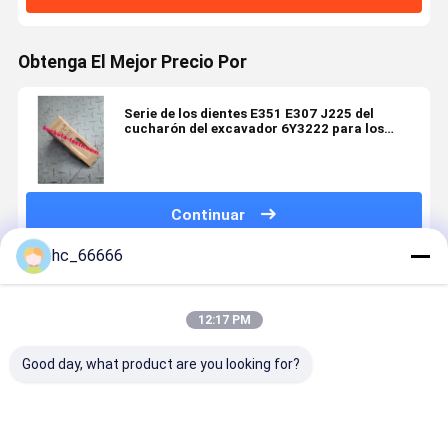
Obtenga El Mejor Precio Por
Serie de los dientes E351 E307 J225 del
cucharón del excavador 6Y3222 para los
dientes de excavación del cucharón estándar
del estilo
Continuar
hc_66666
Productos Recomendados
12:17 PM
Good day, what product are you looking for?
Acero de
Partes de
Las partes de
PC200
aleación para
repuesto de
las
Dientes de