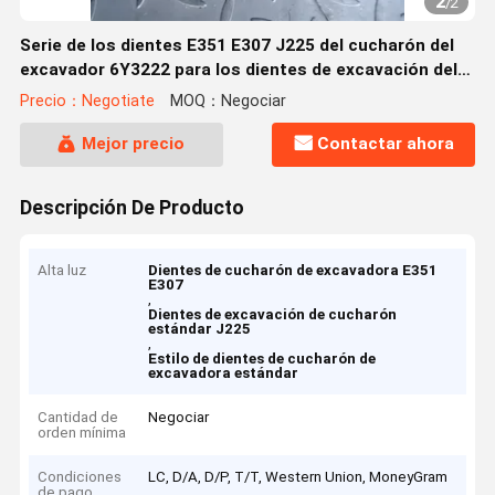
2
/
2
Serie de los dientes E351 E307 J225 del cucharón del
excavador 6Y3222 para los dientes de excavación del
cucharón estándar del estilo
Precio：Negotiate
MOQ：Negociar
Mejor precio
Contactar ahora
Descripción De Producto
Alta luz
Dientes de cucharón de excavadora E351
E307
,
Dientes de excavación de cucharón
estándar J225
,
Estilo de dientes de cucharón de
excavadora estándar
Cantidad de
Negociar
orden mínima
Condiciones
LC, D/A, D/P, T/T, Western Union, MoneyGram
de pago