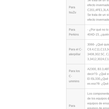
Se trata de un s
efecto invernade
Para
C201,4FE1,3LA
IsuZu
Se trata de un s
efecto invernade
Para
- ¿Por qué no lo
Perkins
404D-15, ¿quié
3066- ¿Qué quie
Para el C-
C6.4,C11,C13,3
aterpillar
3408,302.5C, C2
3,3412,3024,C1
A2300, B3.3,4B
Para los
decir?3- ¿Qué e
C-
El ISL330,
¿Qué 
ummins
es eso?8- ¿Qué
Los componentes
de los equipos 
equipos de ensa
Para
equipos de ensa