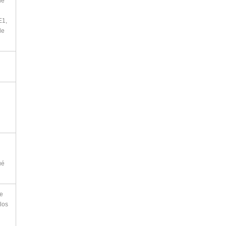
de
E1,
de
ué
je
los