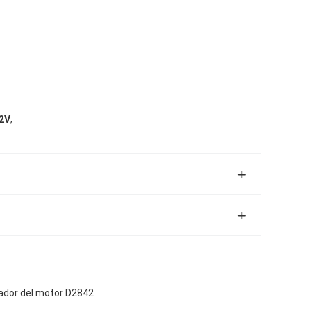
,
12V
ador del motor D2842