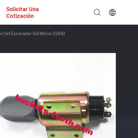
Solicitar Una
Cotización
n Del Excavador Del Motor D2842