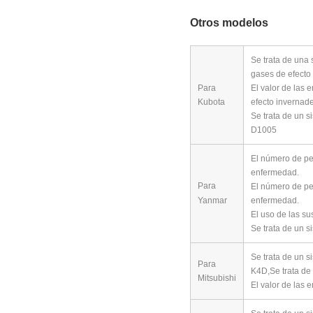
Otros modelos
Se trata de una 
gases de efecto
Para
El valor de las 
Kubota
efecto invernade
Se trata de un s
D1005
El número de pe
enfermedad.
Para
El número de pe
Yanmar
enfermedad.
El uso de las su
Se trata de un s
Se trata de un s
Para
K4D,
Se trata de
Mitsubishi
El valor de las 