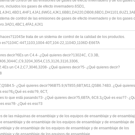
istema de control de las emisiones de gases de efecto invernadero y de los gases 
ro, incluidos los gases de efecto invernadero.
6SD1,
1,4JH1,4BD1,4HF1,4JA1,6WG1,4JK1,6BB1,DA220,DB08,6BD1,DH1101,
6UZ1,3A
istema de control de las emisiones de gases de efecto invernadero y de los gases 
ro.
3AD1,4BC1,4FA1,4JX1
 haces?1104Se trata de un sistema de control de la calidad de los productos.
n es?
1104C-44T,1103,1004-40T,104-22,1104D,1106D-E66TA
res decir?6Es un C4.4- ¿Qué quieres decir?13024C, C3.3B,
406,3044C,C9,3204,3054,C15,3126,
3116,
3306,
.4Es un C4.2,C7,3046,3208- ¿Qué quieres decir?5- ¿Qué quieres decir?
8
T,QSB4.5- ¿Qué quieres decir?96BT5.9,NT855,6BT,M11,QSB6.74B3. ¿Qué quieres
s eso?8¿Qué es esto?9, 6CT,
es lo que está pasando?3- ¿Qué quieres decir?5,6BTA, 6C8.3¿Qué es eso?7- ¿Q
 es eso?8- ¿Qué es eso?3
 de las máquinas de ensamblaje y de los equipos de ensamblaje y de ensambla
de ensamblaje y de ensamblaje de los equipos de ensamblaje y de ensamblaje de 
mblaje y de ensamblaje de los equipos de ensamblaje y de ensamblaje de los
mblaje y de ensamblaje de los equipos de ensamblaje.