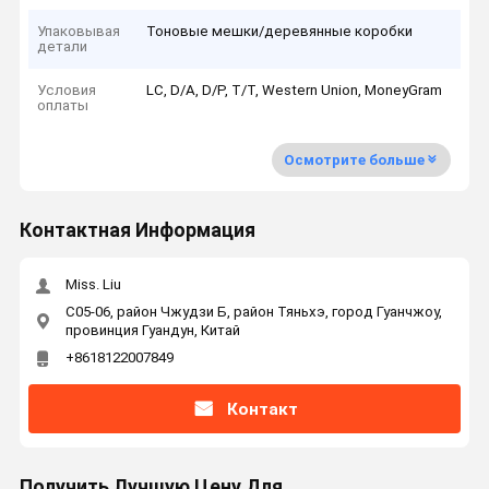
Упаковывая
Тоновые мешки/деревянные коробки
детали
Условия
LC, D/A, D/P, T/T, Western Union, MoneyGram
оплаты
Осмотрите больше
Контактная Информация
Miss. Liu
C05-06, район Чжудзи Б, район Тяньхэ, город Гуанчжоу,
провинция Гуандун, Китай
+8618122007849
Контакт
Получить Лучшую Цену Для