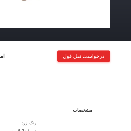
درخواست نقل قول
ام
مشخصات
رنگ:
زرد
تحویل:
5-7 روز