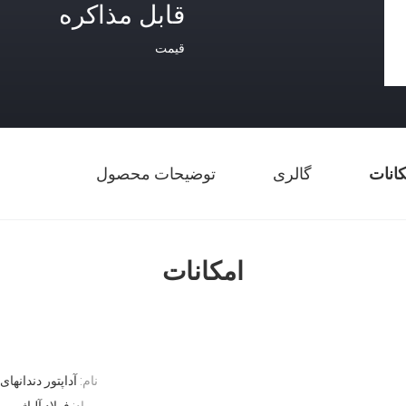
قابل مذاکره
قیمت
کانات
گالری
توضیحات محصول
امکانات
نام:
آداپتور دندانه
مواد:
فولاد آلیاژ