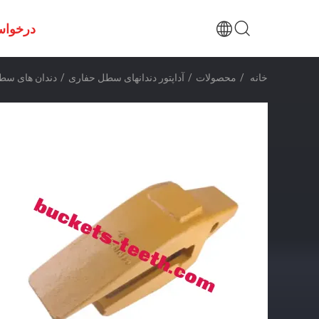
درخواس
خانه
/
محصولات
/
آداپتور دندانهای سطل حفاری
/
دندان های سطل 61NB-31320 R450/R360 آداپتور دندان سطل جدید