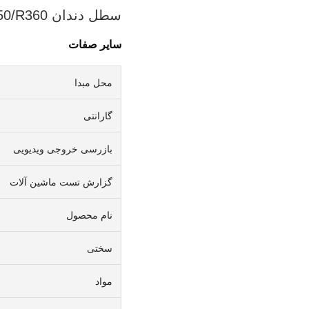
سطل دندان 61NB-31320 R450/R360 آداپتور جدید سطلی برای بیل مکانیکی
سایر صفات
محل مبدا
گارانتی
بازرسی خروجی ویدیویی
گزارش تست ماشین آلات
نام محصول
سختی
مواد