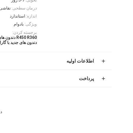
درمان سطحی:
نقاشی
اندازه:
استاندارد
ویژگی:
بادوام
برجسته کردن:
R450 R360 دندون های سطل حفاری
دندون های جدید با گارا
اطلاعات اولیه
پرداخت
دندان