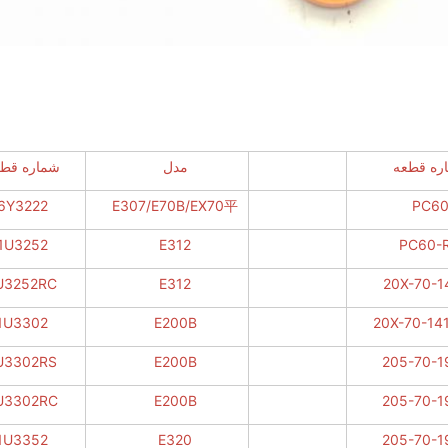
ره قطعه
مدل
شماره قط
6Y3222
E307/E70B/EX70平
PC6
1U3252
E312
PC60-
U3252RC
E312
20X-70-1
1U3302
E200B
20X-70-14
U3302RS
E200B
205-70-1
U3302RC
E200B
205-70-1
1U3352
E320
205-70-1