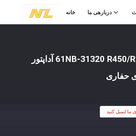
ت
دربارهی ما
خانه
دندان های سطل 61NB-31320 R450/R360 آداپتور
ی حفاری
ی ما ایمیل کنید