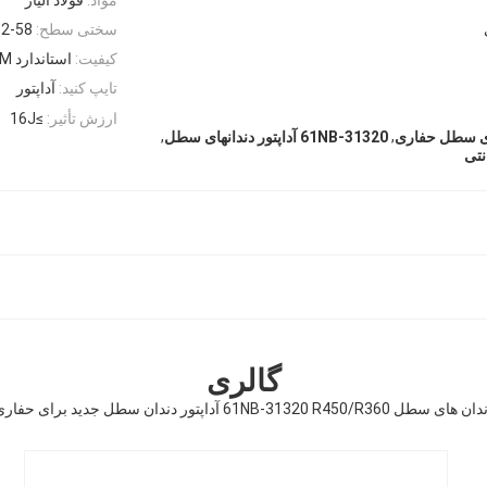
سختی سطح:
2-58
کیفیت:
استاندارد OEM
تایپ کنید:
آداپتور
ارزش تأثیر:
≥16J
,
,
61NB-31320 آداپتور دندانهای سطل
نتی
گالری
 های سطل 61NB-31320 R450/R360 آداپتور دندان سطل جدید برای حفاری