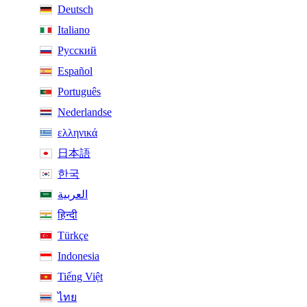
Deutsch
Italiano
Русский
Español
Português
Nederlandse
ελληνικά
日本語
한국
العربية
हिन्दी
Türkçe
Indonesia
Tiếng Việt
ไทย