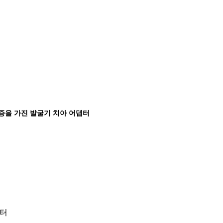
증을 가진 발굴기 치아 어댑터
댑터