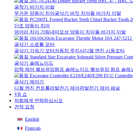
굴착기 바가지 이발
무거운 양동이 치아
굴삭기 버킷 치아
돌 바가지 이발
단조 양동이 치아
덩어리 치아 가림
내마모성 양동이 치아
돌 바가지 이발
굴삭기 스로틀 모터
굴삭기 가속기 모터
자동차 주지사
디젤 엔진 시동모터
굴삭기 솔레노이드
압력 제어 밸브
유압펌프 솔레노이드 밸브
유압 펌프 솔레
굴삭기 제어기
디젤 엔진 컨트롤러
발전기 제어판
발전기 제어 패널
VR 쇼
저희에게 연락하십시오
견적 요청
English
Français