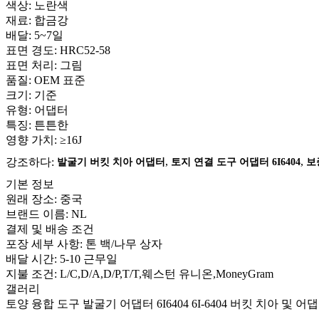
색상:
노란색
재료:
합금강
배달:
5~7일
표면 경도:
HRC52-58
표면 처리:
그림
품질:
OEM 표준
크기:
기준
유형:
어댑터
특징:
튼튼한
영향 가치:
≥16J
강조하다:
,
,
발굴기 버킷 치아 어댑터
토지 연결 도구 어댑터 6I6404
보
기본 정보
원래 장소:
중국
브랜드 이름:
NL
결제 및 배송 조건
포장 세부 사항:
톤 백/나무 상자
배달 시간:
5-10 근무일
지불 조건:
L/C,D/A,D/P,T/T,웨스턴 유니온,MoneyGram
갤러리
토양 융합 도구 발굴기 어댑터 6I6404 6I-6404 버킷 치아 및 어