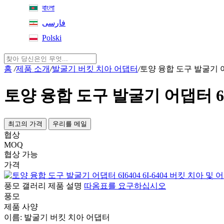
বাংলা
فارسی
Polski
홈
/
제품 소개
/
발굴기 버킷 치아 어댑터
/
토양 융합 도구 발굴기 어댑
토양 융합 도구 발굴기 어댑터 6I6
최고의 가격
우리를 메일
협상
MOQ
협상 가능
가격
풍모
갤러리
제품 설명
따옴표를 요구하십시오
풍모
제품 사양
이름:
발굴기 버킷 치아 어댑터