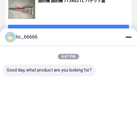
掘削機 掘削機 7T3402TL バケット歯
続行
hc_66666
推薦されたプロダクト
6:47 PM
Good day, what product are you looking for?
エグババータ
H401478RC
掘削機バケツ
ヒタチ 470
ーバケツパー
ヒタチ ZX470
歯型 2713-
H401478R
ツ ロック歯歯
ZX450 鉱山掘
0032 TL713-
良い価格 カ
SY75 バケツ歯
削機 ヒタチ用
00032RC V61
タマイズさ
LD100RC
のバケツ歯
V61SYL
た鉱山掘削
ベストプライス
ベストプライス
ベストプライス
ベストプラ
V61RC V61TL
ヒタチ用の
X31 X156
ケット歯
2713-1217RC