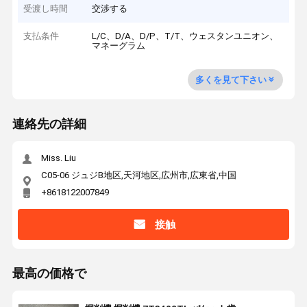
受渡し時間
交渉する
支払条件
L/C、D/A、D/P、T/T、ウェスタンユニオン、
マネーグラム
多くを見て下さい
連絡先の詳細
Miss. Liu
C05-06 ジュジB地区,天河地区,広州市,広東省,中国
+8618122007849
接触
最高の価格で