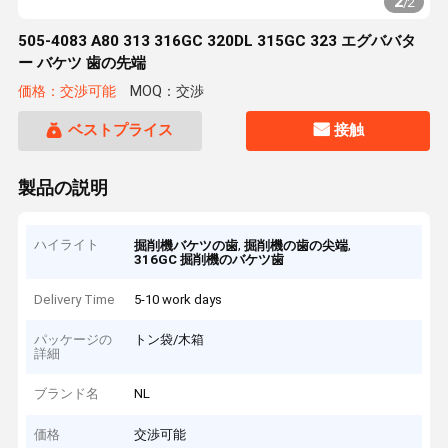
2
/
2
505-4083 A80 313 316GC 320DL 315GC 323 エグババタ
ー バケツ 歯の先端
価格：交渉可能
MOQ：交渉
ベストプライス
接触
製品の説明
ハイライト
,
,
掘削機バケツの歯
掘削機の歯の尖端
316GC 掘削機のバケツ歯
Delivery Time
5-10 work days
パッケージの
トン袋/木箱
詳細
ブランド名
NL
価格
交渉可能