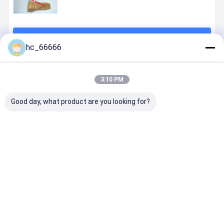
続行
hc_66666
推薦されたプロダクト
3:10 PM
Good day, what product are you looking for?
25S ホールロ
油圧ショベル
Bucket Teeth
V39SYL
ーダー バケツ
バケット歯 バ
for
Digging Ro
歯 黄色い掘削
ケット歯
V43syl/V43shv/V43sdx/5856
Bucket To
機 バケツ歯 建
2713Y1217TL
V43/ 8801-
V39 Series
設機械部品
DH200用
V43 and
Rock Chise
ベストプライス
ベストプライス
ベストプライス
ベストプラ
Adapter
Teeth
Excavator
Teeth