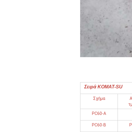
Σειρά KOMAT-SU
Σχήμα
Α
τ
PC60-Α
PC60-Β
P