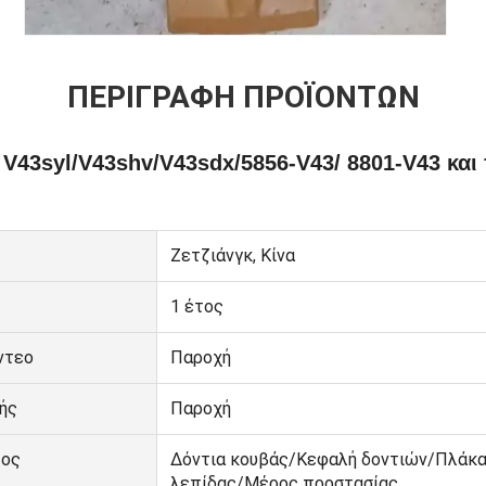
ΠΕΡΙΓΡΑΦΉ ΠΡΟΪΌΝΤΩΝ
 V43syl/V43shv/V43sdx/5856-V43/ 8801-V43 κα
Ζετζιάνγκ, Κίνα
1 έτος
ντεο
Παροχή
ής
Παροχή
τος
Δόντια κουβάς/Κεφαλή δοντιών/Πλάκα
λεπίδας/Μέρος προστασίας