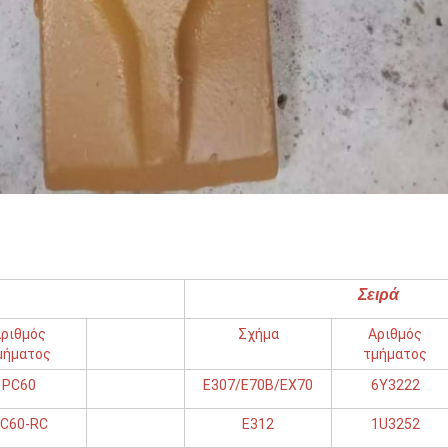
Σειρά
ριθμός
Σχήμα
Αριθμός
μήματος
τμήματος
PC60
E307/E70B/EX70
6Y3222
C60-RC
Ε312
1U3252