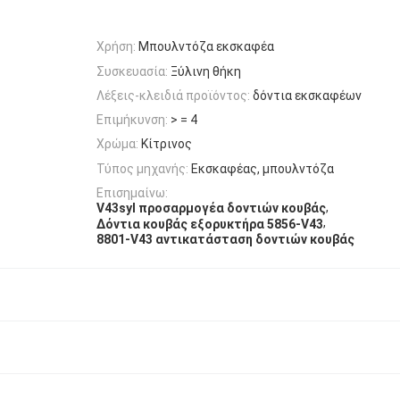
Χρήση:
Μπουλντόζα εκσκαφέα
Συσκευασία:
Ξύλινη θήκη
Λέξεις-κλειδιά προϊόντος:
δόντια εκσκαφέων
Επιμήκυνση:
> = 4
Χρώμα:
Κίτρινος
Τύπος μηχανής:
Εκσκαφέας, μπουλντόζα
Επισημαίνω:
,
V43syl προσαρμογέα δοντιών κουβάς
,
Δόντια κουβάς εξορυκτήρα 5856-V43
8801-V43 αντικατάσταση δοντιών κουβάς