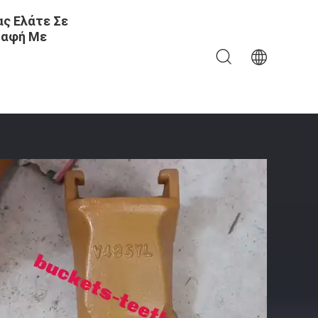
ς Ελάτε Σε
αφή Με
 Adapter