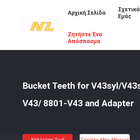
Σχετικά
Αρχική Σελίδα
Εμάς
Ζητήστε Ένα
Αρχική Σελίδα
/
Προϊόντα
/
Δόντια Από Κουβά Εκσκαφέ
Απόσπασμα
Bucket Teeth for V43syl/V4
V43/ 8801-V43 and Adapter
Καλύτερη Τιμή
Στείλτε Μας Μήνυμα