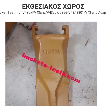
ΕΚΘΕΣΙΑΚΌΣ ΧΏΡΟΣ
cket Teeth for V43syl/V43shv/V43sdx/5856-V43/ 8801-V43 and Adap