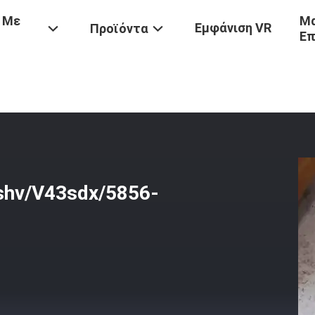
 Με
Μα
Εμφάνιση VR
Προϊόντα
Επ
α
/
Bucket Teeth For V43syl/V43shv/V43sdx/5856-V43/ 8801-V43 And
3shv/V43sdx/5856-