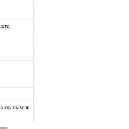
ματα
τά την πώληση