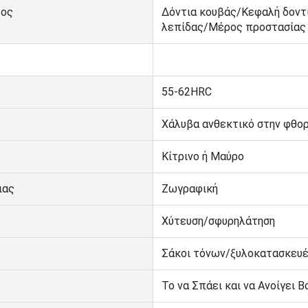
τος
Δόντια κουβάς/Κεφαλή δοντ
λεπίδας/Μέρος προστασίας
55-62HRC
Χάλυβα ανθεκτικό στην φθο
Κίτρινο ή Μαύρο
ιας
Ζωγραφική
Χύτευση/σφυρηλάτηση
Σάκοι τόνων/ξυλοκατασκευ
Το να Σπάει και να Ανοίγει Β