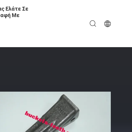
ς Ελάτε Σε
αφή Με
η Τετραγωνική Επίπεδη