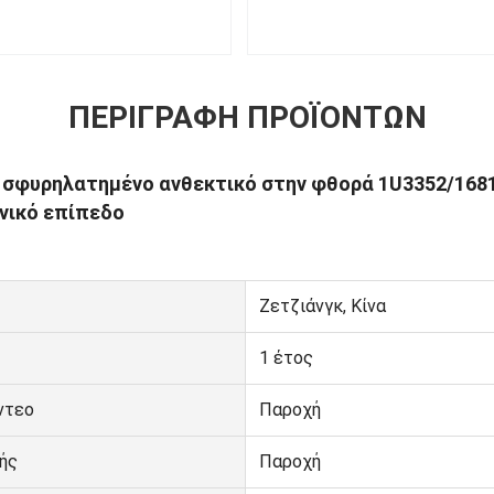
ΠΕΡΙΓΡΑΦΉ ΠΡΟΪΌΝΤΩΝ
 σφυρηλατημένο ανθεκτικό στην φθορά 1U3352/168
νικό επίπεδο
Ζετζιάνγκ, Κίνα
1 έτος
ντεο
Παροχή
ής
Παροχή