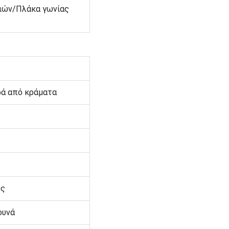
ιών/Πλάκα γωνίας
ρά από κράματα
ές
ουνά