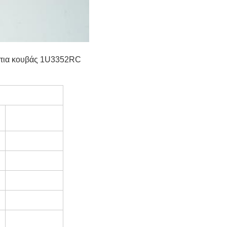
ντια κουβάς 1U3352RC