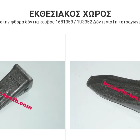
ΕΚΘΕΣΙΑΚΌΣ ΧΏΡΟΣ
στην φθορά δόντια κουβάς 1681359 / 1U3352 Δόντι για Γη τετραγων