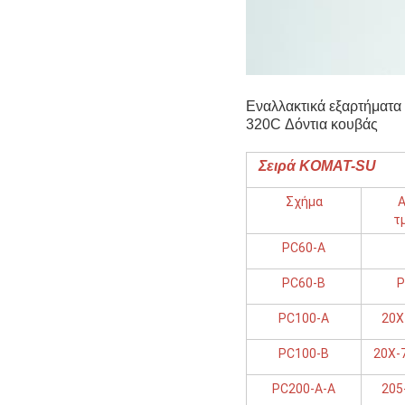
Εναλλακτικά εξαρτήματ
320C Δόντια κουβάς
Σειρά KOMAT-SU
Σχήμα
Α
τ
PC60-Α
PC60-Β
P
PC100-Α
20X
PC100-B
20X-
PC200-A-A
205