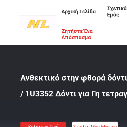
Σχετικά
Αρχική Σελίδα
Εμάς
Ζητήστε Ένα
Αρχική Σελίδα
/
Προϊόντα
/
Σφυρήλατα Δόντια Κάδου
/
Απόσπασμα
Ανθεκτικό στην φθορά δόντ
/ 1U3352 Δόντι για Γη τετρα
Καλύτερη Τιμή
Στείλτε Μας Μήνυμα