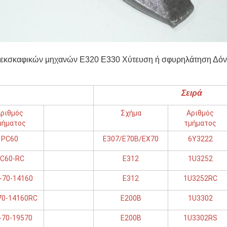
α εκσκαφικών μηχανών E320 E330 Χύτευση ή σφυρηλάτηση Δό
Σειρά
ριθμός
Σχήμα
Αριθμός
μήματος
τμήματος
PC60
E307/E70B/EX70
6Y3222
C60-RC
Ε312
1U3252
-70-14160
Ε312
1U3252RC
70-14160RC
Ε200Β
1U3302
-70-19570
Ε200Β
1U3302RS