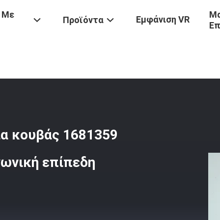
 Με
Μα
Εμφάνιση VR
Προϊόντα
Επ
Ανθεκτικό Στην Φθορά Δόντια Κουβάς 1681359 / 1U3352 Δόντι Για Γ
ια κουβάς 1681359
γωνική επίπεδη