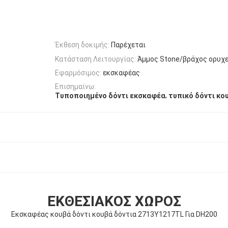
Έκθεση δοκιμής:
Παρέχεται
Κατάσταση Λειτουργίας:
Άμμος Stone/βράχος ορυχε
Εφαρμόσιμος:
εκσκαφέας
Επισημαίνω:
,
Τυποποιημένο δόντι εκσκαφέα
τυπικό δόντι κο
ΕΚΘΕΣΙΑΚΌΣ ΧΏΡΟΣ
Εκσκαφέας κουβά δόντι κουβά δόντια 2713Y1217TL Για DH200