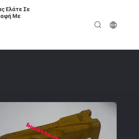
ς Ελάτε Σε
αφή Με