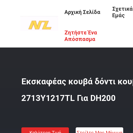
Σχετικά
Αρχική Σελίδα
Εμάς
Ζητήστε Ένα
Αρχική Σελίδα
/
Προϊόντα
/
Δόντια Από Κουβά Εκσκαφέ
Απόσπασμα
Εκσκαφέας κουβά δόντι κου
2713Y1217TL Για DH200
Καλύτερη Τιμή
Στείλτε Μας Μήνυμα