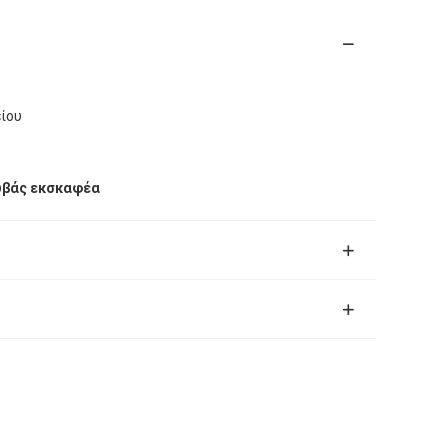
ίου
υβάς εκσκαφέα