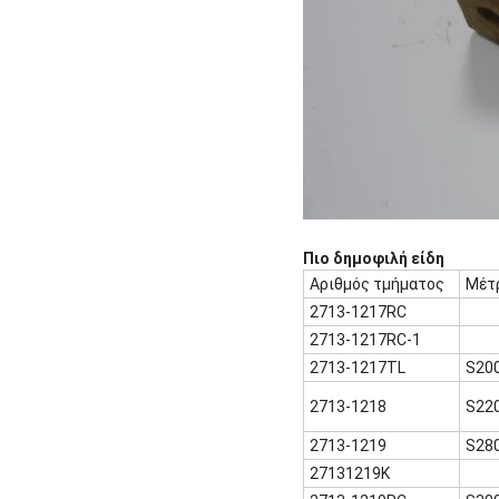
Πιο δημοφιλή είδη
Αριθμός τμήματος
Μέτ
2713-1217RC
2713-1217RC-1
2713-1217TL
S20
2713-1218
S22
2713-1219
S28
27131219K