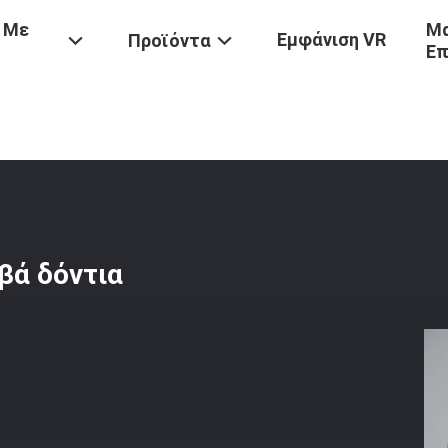
 Με
Μα
Εμφάνιση VR
Προϊόντα
Επ
α
/
Εκσκαφέας Κουβά Δόντι Κουβά Δόντια 2713Y1217TL Για DH200
βά δόντια