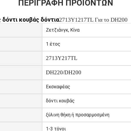
ΠΕΡΙΓΡΑΦΉ ΠΡΟΪΌΝΤΩΝ
 δόντι κουβάς δόντια
2713Y1217TL Για το DH200
Ζετζιάνγκ, Κίνα
1 έτος
2713Y217TL
DH220/DH200
Εκσκαφέας
δόντι κουβάς
ξύλινη θήκη ή προσαρμοσμένη
1-3 τόνοι