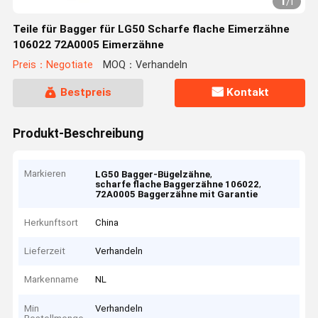
1
/
1
Teile für Bagger für LG50 Scharfe flache Eimerzähne
106022 72A0005 Eimerzähne
Preis：Negotiate
MOQ：Verhandeln
Bestpreis
Kontakt
Produkt-Beschreibung
Markieren
,
LG50 Bagger-Bügelzähne
,
scharfe flache Baggerzähne 106022
72A0005 Baggerzähne mit Garantie
Herkunftsort
China
Lieferzeit
Verhandeln
Markenname
NL
Min
Verhandeln