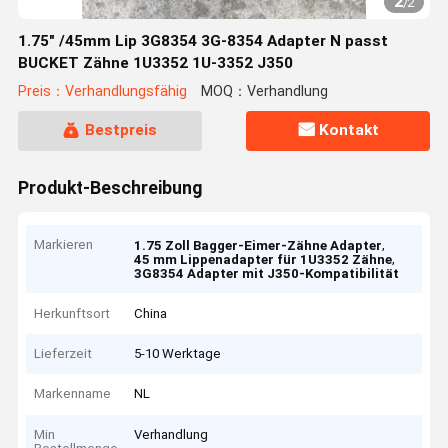
2
/
2
1.75" /45mm Lip 3G8354 3G-8354 Adapter N passt
BUCKET Zähne 1U3352 1U-3352 J350
Preis：Verhandlungsfähig
MOQ：Verhandlung
Bestpreis
Kontakt
Produkt-Beschreibung
Markieren
,
1.75 Zoll Bagger-Eimer-Zähne Adapter
,
45 mm Lippenadapter für 1U3352 Zähne
3G8354 Adapter mit J350-Kompatibilität
Herkunftsort
China
Lieferzeit
5-10 Werktage
Markenname
NL
Min
Verhandlung