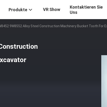
Kontaktieren Sie
VR Show
Produkte
Uns
8452 9W8552 Alloy Steel Construction Machinery Bucket Tooth For E
Construction
Excavator