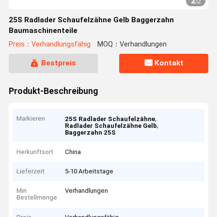
2
/
2
25S Radlader Schaufelzähne Gelb Baggerzahn
Baumaschinenteile
Preis：Verhandlungsfähig
MOQ：Verhandlungen
Bestpreis
Kontakt
Produkt-Beschreibung
Markieren
,
25S Radlader Schaufelzähne
,
Radlader Schaufelzähne Gelb
Baggerzahn 25S
Herkunftsort
China
Lieferzeit
5-10 Arbeitstage
Min
Verhandlungen
Bestellmenge