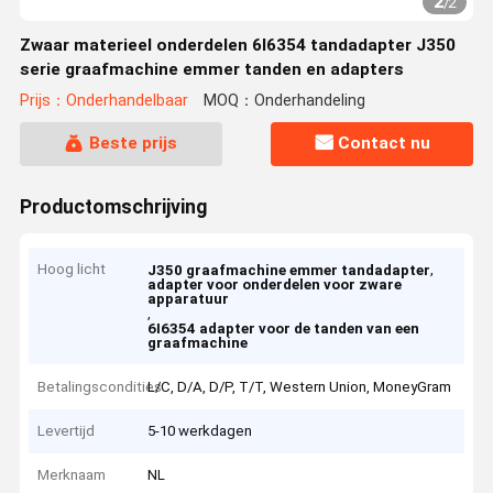
2
/
2
Zwaar materieel onderdelen 6I6354 tandadapter J350
serie graafmachine emmer tanden en adapters
Prijs：Onderhandelbaar
MOQ：Onderhandeling
Beste prijs
Contact nu
Productomschrijving
Hoog licht
,
J350 graafmachine emmer tandadapter
adapter voor onderdelen voor zware
apparatuur
,
6I6354 adapter voor de tanden van een
graafmachine
Betalingscondities
L/C, D/A, D/P, T/T, Western Union, MoneyGram
Levertijd
5-10 werkdagen
Merknaam
NL