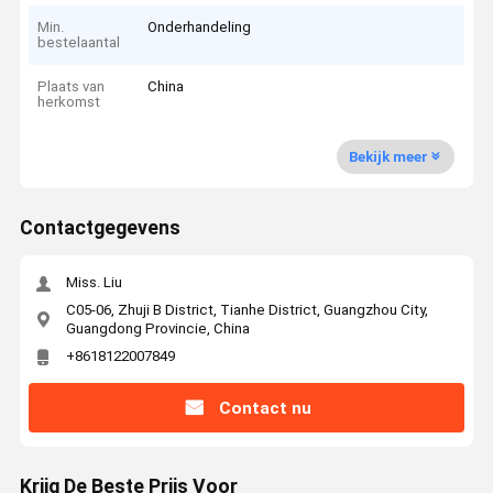
Min.
Onderhandeling
bestelaantal
Plaats van
China
herkomst
Bekijk meer
Contactgegevens
Miss. Liu
C05-06, Zhuji B District, Tianhe District, Guangzhou City,
Guangdong Provincie, China
+8618122007849
Contact nu
Krijg De Beste Prijs Voor