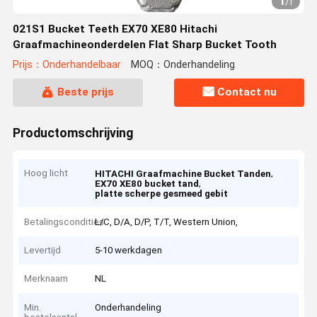
1
/
1
021S1 Bucket Teeth EX70 XE80 Hitachi
Graafmachineonderdelen Flat Sharp Bucket Tooth
Prijs：Onderhandelbaar
MOQ：Onderhandeling
Beste prijs
Contact nu
Productomschrijving
Hoog licht
,
HITACHI Graafmachine Bucket Tanden
,
EX70 XE80 bucket tand
platte scherpe gesmeed gebit
Betalingscondities
L/C, D/A, D/P, T/T, Western Union,
Levertijd
5-10 werkdagen
Merknaam
NL
Min.
Onderhandeling