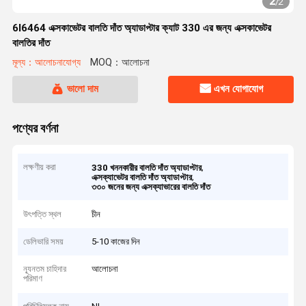
2
/
2
6I6464 এক্সকাভেটর বালতি দাঁত অ্যাডাপ্টার ক্যাট 330 এর জন্য এক্সকাভেটর
বালতির দাঁত
মূল্য：আলোচনাযোগ্য
MOQ：আলোচনা
ভালো দাম
এখন যোগাযোগ
পণ্যের বর্ণনা
লক্ষণীয় করা
,
330 খননকারীর বালতি দাঁত অ্যাডাপ্টার
,
এক্সক্যাভেটর বালতি দাঁত অ্যাডাপ্টার
৩৩০ জনের জন্য এক্সক্যাভারের বালতি দাঁত
উৎপত্তি স্থল
চীন
ডেলিভারি সময়
5-10 কাজের দিন
ন্যূনতম চাহিদার
আলোচনা
পরিমাণ