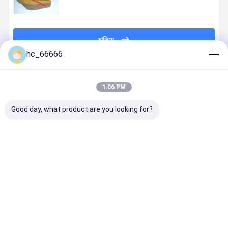
চালিয়ে
hc_66666
প্রস্তাবিত পণ্য
1:06 PM
Good day, what product are you looking for?
6I6464
খাদ ইস্পাত খননকারী
Excavator
গ্রাউন্ড এনগেজিং
Excavator
বালতি দাঁত
Dipper Teeth
টুলস এক্সক্যাভে
Bucket Teeth
অ্যাডাপ্টার
Adapter and
অ্যাডাপ্টার
Adapter HRC
6I6464 খননকারী
Tooth V23syl
6I6404 6I-
52 - HRC 58
দাঁত অ্যাডাপ্টার হলুদ
V39syl V39
6404 বালতি দা
ভালো দাম
ভালো দাম
ভালো দাম
ভালো দাম
Excavator
V59 V61
এবং অ্যাডাপ্টার
Bucket Tooth
Bucket Teeth
For 330 বিড়ালের
জন্য এক্সকাভেটর
বালতি দাঁত
অ্যাডাপ্টার