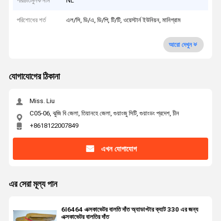
পরিচিতিমুলক নাম
NL
পরিশোধের শর্ত
এল/সি, ডি/এ, ডি/পি, টি/টি, ওয়েস্টার্ন ইউনিয়ন, মানিগ্রাম
আরো দেখুন
যোগাযোগের ঠিকানা
Miss. Liu
C05-06, ঝুজি বি জেলা, তিয়ানহে জেলা, গুয়াংজু সিটি, গুয়াংডং প্রদেশ, চীন
+8618122007849
এখন যোগাযোগ
এর সেরা মূল্য পান
6I6464 এক্সকাভেটর বালতি দাঁত অ্যাডাপ্টার ক্যাট 330 এর জন্য
এক্সকাভেটর বালতির দাঁত