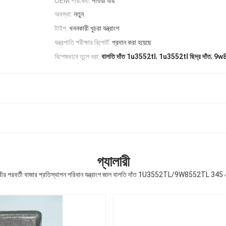
OEM পরিষেবা:
পাওয়া যায়
অবস্থা:
নতুন
টাইপ:
খননকারী খুচরা যন্ত্রাংশ
যন্ত্রপাতি পরীক্ষার রিপোর্ট:
প্রদান করা হয়েছে
,
,
বিশেষভাবে তুলে ধরা:
বালতি দাঁত 1u3552tl
1u3552tl ছিদ্র দাঁত
9w85
গ্যালারী
ীর পরবর্তী বাজার প্রতিস্থাপন পরিধান যন্ত্রাংশ জাল বালতি দাঁত 1U3552TL/9W8552TL 345 