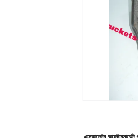
এক্সকাভেটর আফটারমার্কে