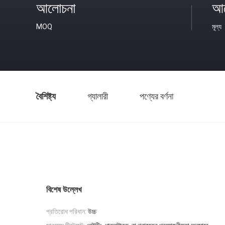
আলোচনা
আল
MOQ
মূল্য
বৈশিষ্ট্য
গ্যালারী
পণ্যের বর্ণনা
বিশেষ উল্লেখ
প্রতিরোধ পরিধান:
উচ্চ