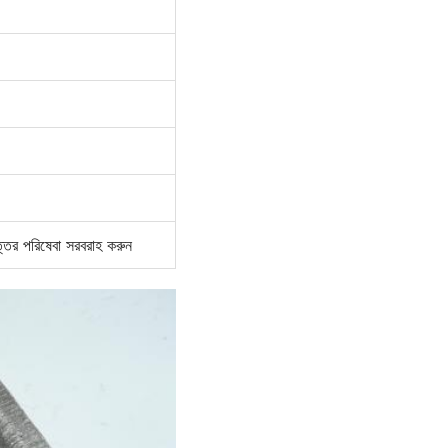
োত্তর পরিষেবা সরবরাহ করুন