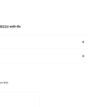
52tl বালতি দাঁত
এর জন্য