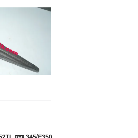
9W8552TL জন্য 345/E350