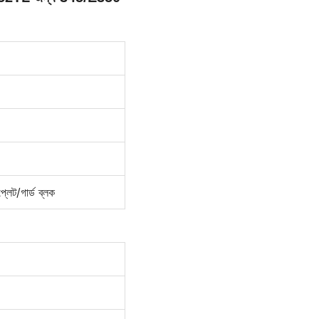
্লেট/গার্ড ব্লক