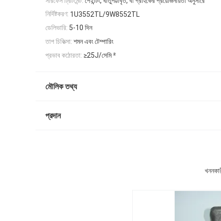
সারফেস ট্রিটমেন্ট:
পেইন্টিং, ধাতুপট্টাবৃত, বা গ্রাহকের প্রয়োজনীয়তা অনুসারে
নির্দিষ্টকরণ:
1U3552TL/9W8552TL
ডেলিভারি:
5-10 দিন
তাপ চিকিত্সা:
শমন এবং টেম্পারিং
প্রভাব কঠোরতা:
≥25J/সেমি ²
মৌলিক তথ্য
প্রদান
খননকার