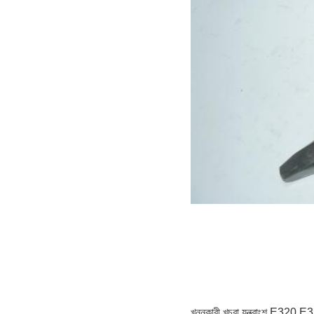
খননকারী খুচরা যন্ত্রাংশ E320 