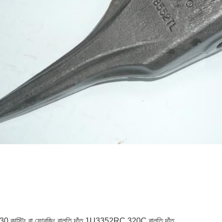
E330 কাস্টিং বা ফোরজিং বালতি দাঁত 1U3352RC 320C বালতি দাঁত