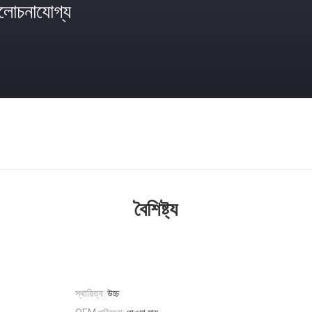
োচনাযোগ্য
বৈশিষ্ট্য
স্থায়িত্ব:
উচ্চ